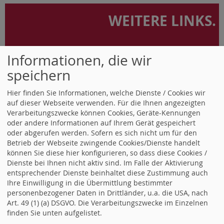
WEITERE LINKS.
Zur Gemeinde Sandhausen
Informationen, die wir
>
www.sandhausen.de
speichern
Die SPD in unserer Nachbarschaft:
Hier finden Sie Informationen, welche Dienste / Cookies wir
>
www.spd-heidelberg.de
auf dieser Webseite verwenden. Für die Ihnen angezeigten
>
www.spd-walldorf.de
Verarbeitungszwecke können Cookies, Geräte-Kennungen
oder andere Informationen auf Ihrem Gerät gespeichert
>
www.spd-leimen.de
oder abgerufen werden. Sofern es sich nicht um für den
>
www.spd-nussloch.de
Betrieb der Webseite zwingende Cookies/Dienste handelt
können Sie diese hier konfigurieren, so dass diese Cookies /
>
www.spd-hockenheim.de
Dienste bei Ihnen nicht aktiv sind. Im Falle der Aktivierung
Nachrichten aus unserer Umgebung
entsprechender Dienste beinhaltet diese Zustimmung auch
Ihre Einwilligung in die Übermittlung bestimmter
www.leimenblog.de
>
personenbezogener Daten in Drittländer, u.a. die USA, nach
> www.rnz.de
Art. 49 (1) (a) DSGVO. Die Verarbeitungszwecke im Einzelnen
finden Sie unten aufgelistet.
> www.heidelberg24.de