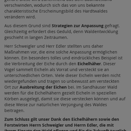
verschwinden, wodurch sich das von uns bekannte
charakteristische Erscheinungsbild des Hardtwaldes
verändern wird.
Aus diesem Grund sind
Strategien zur Anpassung
gefragt.
Gleichzeitig erfordert dies Geduld, denn Waldentwicklung
geschieht in langen Zeiträumen.
Herr Schweigler und Herr Edler stellten uns daher
Maßnahmen vor, die eine solche Anpassung ermöglichen
können. Ein besonders tolles und eindrückliches Beispiel ist
die Verbreitung der Eiche durch den
Eichelhäher
. Dieser
Vogel sammelt Eicheln als Vorrat und versteckt sie an
unterschiedlichen Orten. Viele dieser Eicheln werden nicht
wiedergefunden und tragen so unbewusst am versteckten
Ort zur
Ausbreitung der Eichen
bei. Im Sandhäuser Wald
werden für die Eichelhähern gezielt Eicheln in speziellen
Körben ausgelegt, damit sie diese verstecken können und auf
diese Weise zur natürlichen Verjüngung des Waldes
beitragen.
Zum Schluss gilt unser Dank den Eichelhähern sowie den
Forstwirten Herrn Schweigler und Herrn Edler, die mit
ihrem Einsatz den Wald pflegen und für die Zukunft tauglich