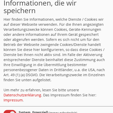
Informationen, die wir
>
www.sandhausen.de
speichern
Die SPD in unserer Nachbarschaft:
Hier finden Sie Informationen, welche Dienste / Cookies wir
>
www.spd-heidelberg.de
auf dieser Webseite verwenden. Für die Ihnen angezeigten
>
www.spd-walldorf.de
Verarbeitungszwecke können Cookies, Geräte-Kennungen
oder andere Informationen auf Ihrem Gerät gespeichert
>
www.spd-leimen.de
oder abgerufen werden. Sofern es sich nicht um für den
>
www.spd-nussloch.de
Betrieb der Webseite zwingende Cookies/Dienste handelt
können Sie diese hier konfigurieren, so dass diese Cookies /
>
www.spd-hockenheim.de
Dienste bei Ihnen nicht aktiv sind. Im Falle der Aktivierung
Nachrichten aus unserer Umgebung
entsprechender Dienste beinhaltet diese Zustimmung auch
Ihre Einwilligung in die Übermittlung bestimmter
www.leimenblog.de
>
personenbezogener Daten in Drittländer, u.a. die USA, nach
> www.rnz.de
Art. 49 (1) (a) DSGVO. Die Verarbeitungszwecke im Einzelnen
finden Sie unten aufgelistet.
> www.heidelberg24.de
Um mehr zu erfahren, lesen Sie bitte unsere
Datenschutzerklärung
. Das Impressum finden Sie hier:
Impressum
.
System, Essenziell
(immer erforderlich)