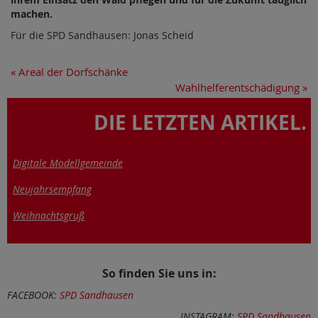
machen.
Für die SPD Sandhausen: Jonas Scheid
«
Areal der Dorfschänke
Wahlhelferentschädigung
»
DIE LETZTEN ARTIKEL.
Digitale Modellgemeinde
Neujahrsempfang
Weihnachtsgruß
So finden Sie uns in:
FACEBOOK:
SPD Sandhausen
INSTAGRAM:
SPD Sandhausen