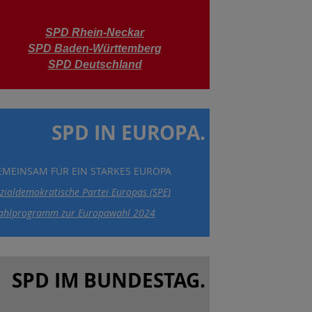
SPD Rhein-Neckar
SPD Baden-Württemberg
SPD Deutschland
SPD IN EUROPA.
EMEINSAM FÜR EIN STARKES EUROPA
zialdemokratische Partei Europas (SPE)
hlprogramm zur Europawahl 2024
SPD IM BUNDESTAG.