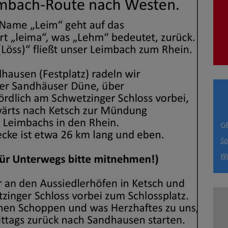
G
So
Wa