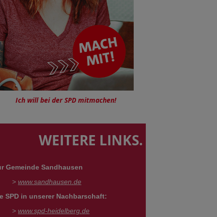
Ich will bei der SPD mitmachen!
WEITERE LINKS.
ur Gemeinde Sandhausen
>
www.sandhausen.de
e SPD in unserer Nachbarschaft:
>
www.spd-heidelberg.de