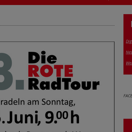
Dig
Ne
We
FAC