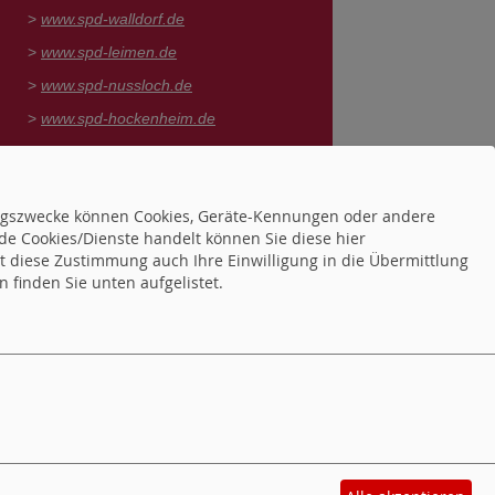
>
www.spd-walldorf.de
>
www.spd-leimen.de
>
www.spd-nussloch.de
>
www.spd-hockenheim.de
achrichten aus unserer Umgebung
www.leimenblog.de
>
tungszwecke können Cookies, Geräte-Kennungen oder andere
> www.rnz.de
de Cookies/Dienste handelt können Sie diese hier
> www.heidelberg24.de
tet diese Zustimmung auch Ihre Einwilligung in die Übermittlung
 finden Sie unten aufgelistet.